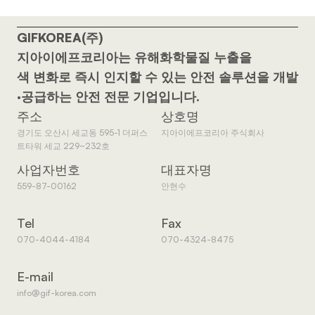
GIFKOREA(주)
지아이에프코리아는 유해화학물질 누출을
색 변화로 즉시 인지할 수 있는 안전 솔루션을 개발
·공급하는 안전 전문 기업입니다.
주소
상호명
경기도 오산시 세교동 595-1 더퍼스
지아이에프코리아 주식회사
트타워 세교 229~232호
사업자번호
대표자명
559-87-00162
안현수
Tel
Fax
070-4044-4184
070-4324-8475
E-mail
info@gif-korea.com