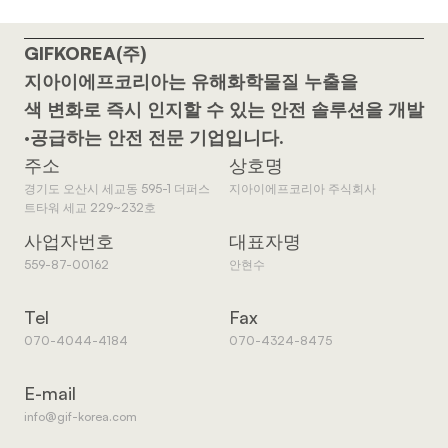
GIFKOREA(주)
지아이에프코리아는 유해화학물질 누출을
색 변화로 즉시 인지할 수 있는 안전 솔루션을 개발
·공급하는 안전 전문 기업입니다.
주소
상호명
경기도 오산시 세교동 595-1 더퍼스
지아이에프코리아 주식회사
트타워 세교 229~232호
사업자번호
대표자명
559-87-00162
안현수
Tel
Fax
070-4044-4184
070-4324-8475
E-mail
info@gif-korea.com