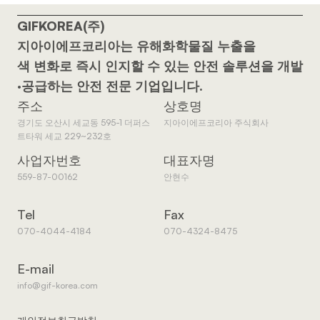
GIFKOREA(주)
지아이에프코리아는 유해화학물질 누출을
색 변화로 즉시 인지할 수 있는 안전 솔루션을 개발
·공급하는 안전 전문 기업입니다.
주소
상호명
경기도 오산시 세교동 595-1 더퍼스
지아이에프코리아 주식회사
트타워 세교 229~232호
사업자번호
대표자명
559-87-00162
안현수
Tel
Fax
070-4044-4184
070-4324-8475
E-mail
info@gif-korea.com