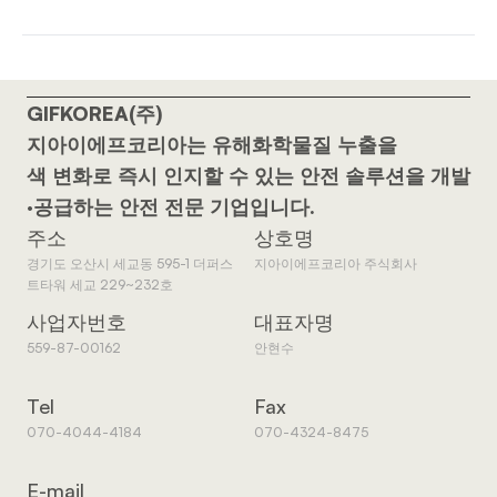
GIFKOREA(주)
지아이에프코리아는 유해화학물질 누출을
색 변화로 즉시 인지할 수 있는 안전 솔루션을 개발
·공급하는 안전 전문 기업입니다.
주소
상호명
경기도 오산시 세교동 595-1 더퍼스
지아이에프코리아 주식회사
트타워 세교 229~232호
사업자번호
대표자명
559-87-00162
안현수
Tel
Fax
070-4044-4184
070-4324-8475
E-mail